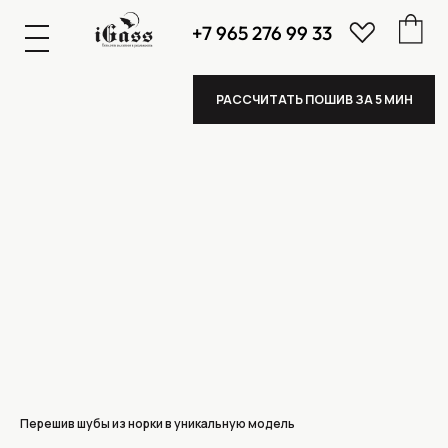
+7 965 276 99 33
К
А
А
З
К
А
А
З
РАССЧИТАТЬ ПОШИВ ЗА 5 МИН
Перешив шубы из норки в уникальную модель