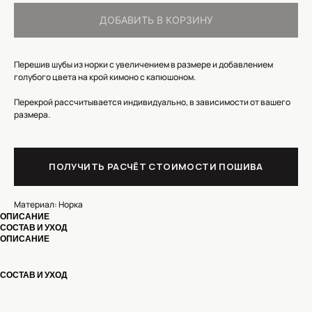
ДОБАВИТЬ В КОРЗИНУ
Перешив шубы из норки с увеличением в размере и добавлением
голубого цвета на крой кимоно с капюшоном.
Перекрой рассчитывается индивидуально, в зависимости от вашего
размера.
ПОЛУЧИТЬ РАСЧЁТ СТОИМОСТИ ПОШИВА
Материал: Норка
ОПИСАНИЕ
СОСТАВ И УХОД
ОПИСАНИЕ
КОНТАКТЫ
СОСТАВ И УХОД
МОСКВА, УЛИЦА ЗЕМЛЯНОЙ ВАЛ,
ПОЛУЧИТЬ СТОИМОСТЬ
21/2С1 М.КУРСКАЯ,
ПОШИВА
М.ЧКАЛОВСКАЯ