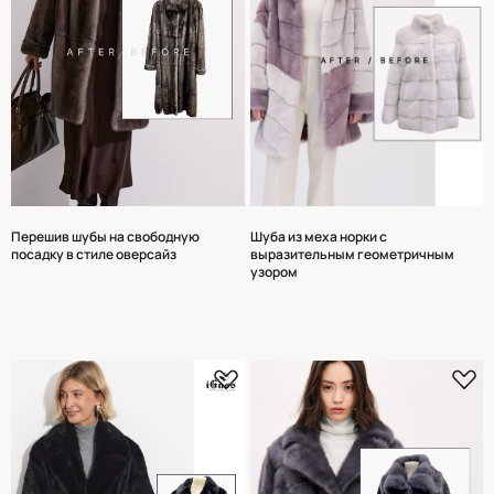
Перешив шубы на свободную
Шуба из меха норки с
посадку в стиле оверсайз
выразительным геометричным
узором