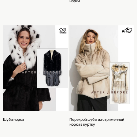
норки
Шуба норка
Перекрой шубы из стриженной
норки в куртку