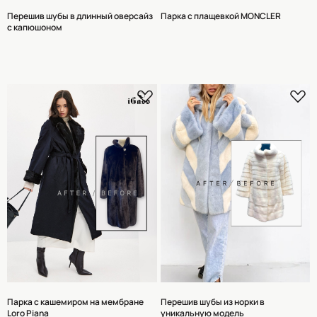
Перешив шубы в длинный оверсайз
Парка с плащевкой MONCLER
с капюшоном
КОНТАКТЫ
Парка с кашемиром на мембране
Перешив шубы из норки в
МОСКВА, УЛИЦА ЗЕМЛЯНОЙ ВАЛ,
ПОЛУЧИТЬ СТОИМОСТЬ
Loro Piana
уникальную модель
21/2С1 М.КУРСКАЯ, М.ЧКАЛОВСКАЯ