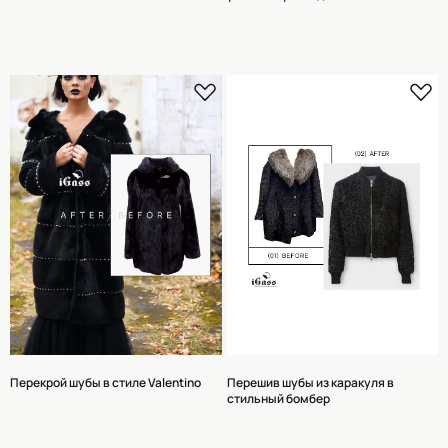
ПОШИВА
ТЕЛЕФОН : +7 965 276 99 33
КАТАЛОГ
MAX
СЕРВИС
МАНИШКИ/ШАРФЫ
ТЕЛЕГРАМ
ПЕРЕКРОЙ ДО/ПОСЛЕ
ПОШИВ ШУБ ОПТОМ
КЛИЕНТСКАЯ ИНФОРМАЦИЯ
Политика конфиденциальности
Пользовательское соглашение
Доставка и оплата
Рассрочка
Условия возврата
РАЗРАБОТКА ДИЗАЙНА
Перекрой шубы в стиле Valentino
Перешив шубы из каракуля в
стильный бомбер