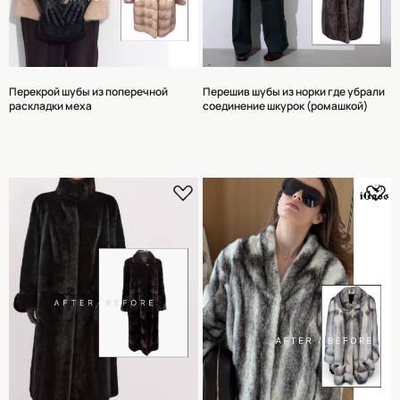
Перекрой шубы из поперечной
Перешив шубы из норки где убрали
раскладки меха
соединение шкурок (ромашкой)