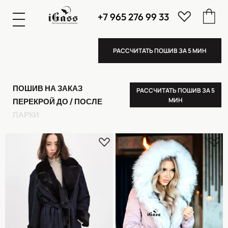
+7 965 276 99 33
К
А
А
З
К
А
А
З
РАССЧИТАТЬ ПОШИВ ЗА 5 МИН
ПОШИВ НА ЗАКАЗ
РАССЧИТАТЬ ПОШИВ ЗА 5
МИН
ПЕРЕКРОЙ ДО / ПОСЛЕ
ПАРКИ