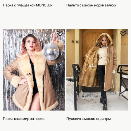
Парка с плащевкой MONCLER
Пальто с мехом норки велюр
Парка кашемир на норке
Пуховик с мехом ондатры