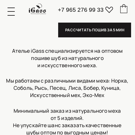
+7 965 276 99 33
К
А
А
З
К
А
А
З
РАССЧИТАТЬ ПОШИВ ЗА 5 МИН
ПОШИВ ШУБ ОПТОМ
Ателье iGass специализируется на оптовом
пошиве шуб из натурального
и искусственного меха.
Мы работаем с различными видами меха: Норка,
Соболь, Рысь, Песец, Лиса, Бобер, Куница,
Искусственный мех, Эко-Мех
Минимальный заказ из натурального меха
от 5 изделий.
Не упускайте шанс заказать качественные
шубы оптом по выгодным ценам!
Желаю вам успешных продаж!