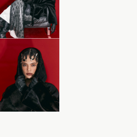
21/2С1 М.КУРСКАЯ,
ПОШИВА
М.ЧКАЛОВСКАЯ
ТЕЛЕФОН : +7 965 276 99 33
КАТАЛОГ
MAX
СЕРВИС
МАНИШКИ/ШАРФЫ
ТЕЛЕГРАМ
ПЕРЕКРОЙ ДО/ПОСЛЕ
ПОШИВ ШУБ ОПТОМ
КЛИЕНТСКАЯ ИНФОРМАЦИЯ
Политика конфиденциальности
Пользовательское соглашение
Доставка и оплата
Рассрочка
Условия возврата
РАЗРАБОТКА ДИЗАЙНА