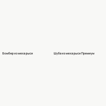
Бомбер из меха рыси
Шуба из меха рыси Премиум