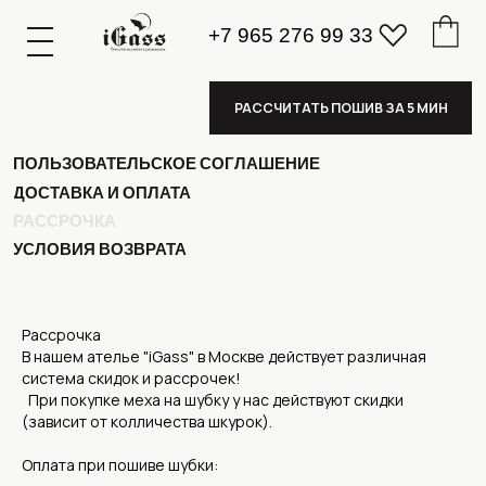
+7 965 276 99 33
К
А
А
З
К
А
А
З
РАССЧИТАТЬ ПОШИВ ЗА 5 МИН
ПОЛИТИКА КОНФИДЕНЦИАЛЬНОСТИ
ПОЛЬЗОВАТЕЛЬСКОЕ СОГЛАШЕНИЕ
ДОСТАВКА И ОПЛАТА
РАССРОЧКА
УСЛОВИЯ ВОЗВРАТА
Рассрочка
В нашем ателье "iGass" в Москве действует различная
система скидок и рассрочек!
При покупке меха на шубку у нас действуют скидки
(зависит от колличества шкурок).
Оплата при пошиве шубки: