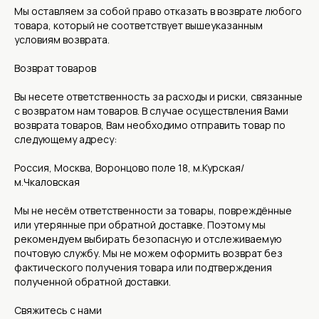
Мы оставляем за собой право отказать в возврате любого
товара, который не соответствует вышеуказанным
условиям возврата.
Возврат товаров
Вы несете ответственность за расходы и риски, связанные
с возвратом нам товаров. В случае осуществления Вами
возврата товаров, Вам необходимо отправить товар по
КОНТАКТЫ
следующему адресу:
Россия, Москва, Воронцово поле 18, м.Курская/
МОСКВА, УЛИЦА ЗЕМЛЯНОЙ ВАЛ,
ПОЛУЧИТЬ СТОИМОСТЬ
м.Чкаловская
21/2С1 М.КУРСКАЯ,
ПОШИВА
М.ЧКАЛОВСКАЯ
ТЕЛЕФОН : +7 965 276 99 33
Мы не несём ответственности за товары, повреждённые
или утерянные при обратной доставке. Поэтому мы
КАТАЛОГ
MAX
рекомендуем выбирать безопасную и отслеживаемую
СЕРВИС
почтовую службу. Мы не можем оформить возврат без
МАНИШКИ/ШАРФЫ
фактического получения товара или подтверждения
ТЕЛЕГРАМ
ПЕРЕКРОЙ ДО/ПОСЛЕ
полученной обратной доставки.
ПОШИВ ШУБ ОПТОМ
Свяжитесь с нами
КЛИЕНТСКАЯ ИНФОРМАЦИЯ