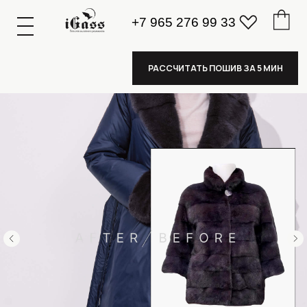
+7 965 276 99 33
К
А
А
З
К
А
А
З
РАССЧИТАТЬ ПОШИВ ЗА 5 МИН