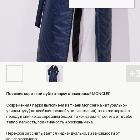
Перешив короткой шубы в парку с плащевкой MONCLER
Современная парка выполнена из ткани Moncler на натуральном
утином пуху( по всей внутренней части изделия) а так же норка по
переду и спинке до середины бедра!Такой вариант сочетает в себе
тепло, легкость, практичность и роскошь меха.
Перекрой рассчитывается индивидуально, в зависимости от
вашего размера.