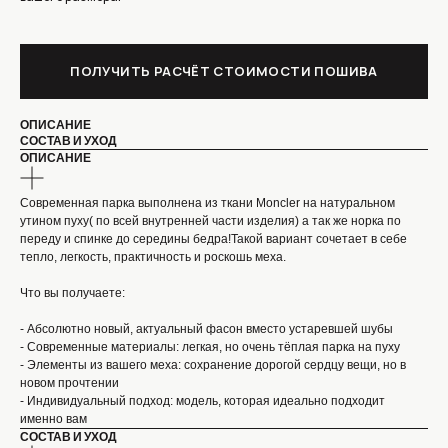
ПОЛУЧИТЬ РАСЧЁТ СТОИМОСТИ ПОШИВА
ОПИСАНИЕ
СОСТАВ И УХОД
ОПИСАНИЕ
Современная парка выполнена из ткани Moncler на натуральном
утином пуху( по всей внутренней части изделия) а так же норка по
переду и спинке до середины бедра!Такой вариант сочетает в себе
тепло, легкость, практичность и роскошь меха.
Что вы получаете:
КОНТАКТЫ
- Абсолютно новый, актуальный фасон вместо устаревшей шубы
- Современные материалы: легкая, но очень тёплая парка на пуху
- Элементы из вашего меха: сохранение дорогой сердцу вещи, но в
новом прочтении
МОСКВА, УЛИЦА ЗЕМЛЯНОЙ ВАЛ,
ПОЛУЧИТЬ СТОИМОСТЬ
21/2С1 М.КУРСКАЯ,
- Индивидуальный подход: модель, которая идеально подходит
ПОШИВА
М.ЧКАЛОВСКАЯ
именно вам
ТЕЛЕФОН : +7 965 276 99 33
СОСТАВ И УХОД