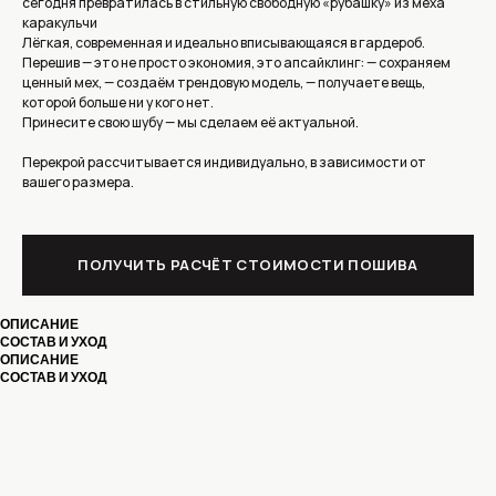
сегодня превратилась в стильную свободную «рубашку» из меха
каракульчи
Лёгкая, современная и идеально вписывающаяся в гардероб.
Перешив — это не просто экономия, это апсайклинг: — сохраняем
ценный мех, — создаём трендовую модель, — получаете вещь,
которой больше ни у кого нет.
Принесите свою шубу — мы сделаем её актуальной.
Перекрой рассчитывается индивидуально, в зависимости от
вашего размера.
КОНТАКТЫ
ПОЛУЧИТЬ РАСЧЁТ СТОИМОСТИ ПОШИВА
МОСКВА, УЛИЦА ЗЕМЛЯНОЙ ВАЛ,
ОПИСАНИЕ
ПОЛУЧИТЬ СТОИМОСТЬ
21/2С1 М.КУРСКАЯ,
СОСТАВ И УХОД
ПОШИВА
М.ЧКАЛОВСКАЯ
ТЕЛЕФОН : +7 965 276 99 33
ОПИСАНИЕ
СОСТАВ И УХОД
КАТАЛОГ
MAX
СЕРВИС
МАНИШКИ/ШАРФЫ
ТЕЛЕГРАМ
ПЕРЕКРОЙ ДО/ПОСЛЕ