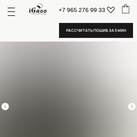
+7 965 276 99 33
К
А
А
З
К
А
А
З
РАССЧИТАТЬ ПОШИВ ЗА 5 МИН