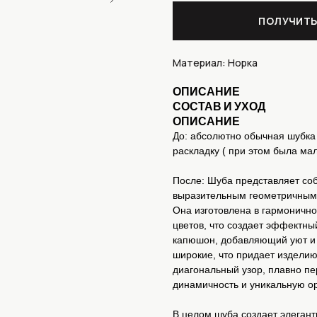
ПОЛУЧИТЬ
Материал: Норка
ОПИСАНИЕ
СОСТАВ И УХОД
ОПИСАНИЕ
До: абсолютно обычная шубка 
раскладку ( при этом была мал
После: Шуба представляет соб
выразительным геометричным у
Она изготовлена в гармоничн
цветов, что создает эффектны
капюшон, добавляющий уют и з
широкие, что придает издели
диагональный узор, плавно пе
динамичность и уникальную о
В целом шуба создает элегант