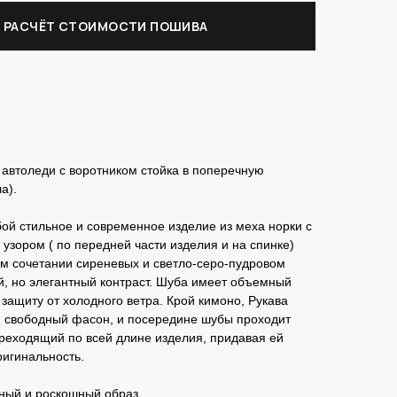
 РАСЧЁТ СТОИМОСТИ ПОШИВА
автоледи с воротником стойка в поперечную
а).
ой стильное и современное изделие из меха норки с
зором ( по передней части изделия и на спинке)
ом сочетании сиреневых и светло-серо-пудровом
й, но элегантный контраст. Шуба имеет объемный
ащиту от холодного ветра. Крой кимоно, Рукава
ю свободный фасон, и посередине шубы проходит
реходящий по всей длине изделия, придавая ей
ригинальность.
ный и роскошный образ.