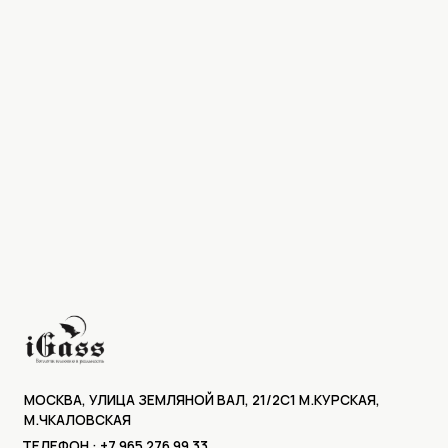
КАТАЛ
МОСКВА, УЛИЦА ЗЕМЛЯНОЙ ВАЛ, 21/2С1 М.КУРСКАЯ,
М.ЧКАЛОВСКАЯ
СЕРВИ
ТЕЛЕФОН : +7 965 276 99 33
МАНИ
Политика конфиденциальности
ПЕРЕК
Пользовательское соглашение
ПОШИВ
Доставка и оплата
КЛИЕН
Рассрочка
Условия возврата