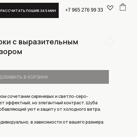
+7 965 276 99 33
ИВ ЗА 5 МИН
рки с выразительным
узором
ДОБАВИТЬ В КОРЗИНУ
ном сочетании сиреневых и светло-серо-
ет эффектный, но элегантный контраст. Шуба
обавляющий уют и защиту от холодного ветра.
дивидуально, в зависимости от вашего размера.