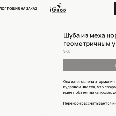
Ш
И
В
Н
А
З
А
К
А
З
РАССЧИТАТЬ ПОШ
Ш
И
В
Н
А
З
А
К
А
З
Шуба из меха но
геометричным 
SKU:
Она изготовлена в гармонич
пудровом цветов, что созда
имеет объемный капюшон, д
Перекрой рассчитывается ин