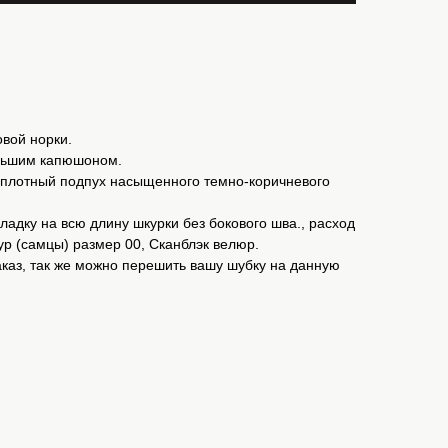
ой норки⁣⁣.
ольшим капюшоном.
т плотный подпух насыщенного⁣ темно-коричневого
адку на всю длину шкурки без бокового шва., расход
кур (самцы) размер 00, Сканблэк велюр.
каз, так же можно перешить вашу шубку на данную