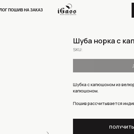
Ш
И
В
Н
А
З
А
К
А
З
РАССЧИТАТЬ ПОШ
Ш
И
В
Н
А
З
А
К
А
З
Шуба норка с к
SKU:
Шубка с капюшоном из велюро
капюшоном.
Пошив рассчитывается индив
ПОЛУЧИТЬ