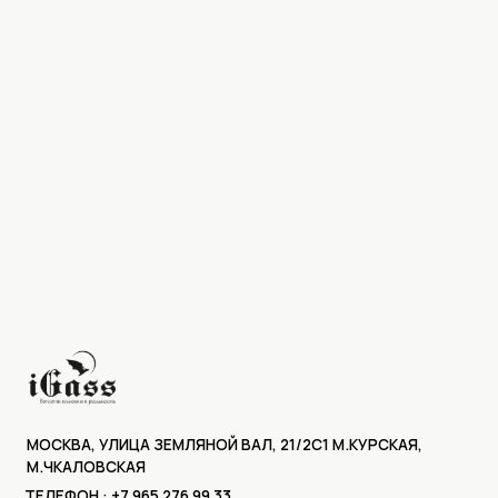
КАТАЛ
МОСКВА, УЛИЦА ЗЕМЛЯНОЙ ВАЛ, 21/2С1 М.КУРСКАЯ,
М.ЧКАЛОВСКАЯ
СЕРВИ
ТЕЛЕФОН : +7 965 276 99 33
МАНИ
Политика конфиденциальности
ПЕРЕК
Пользовательское соглашение
ПОШИВ
Доставка и оплата
КЛИЕН
Рассрочка
Условия возврата