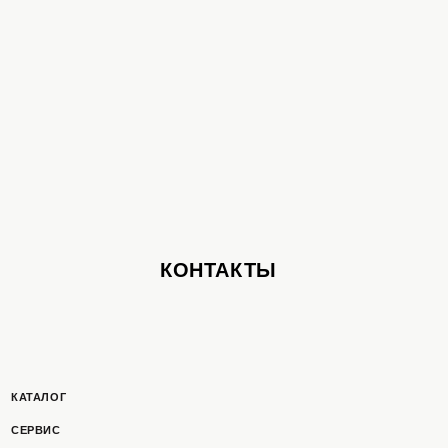
КОНТАКТЫ
ОГ
ПОЛУЧИТЬ С
С
ШКИ/ШАРФЫ
РОЙ ДО/ПОСЛЕ
 ШУБ ОПТОМ
Т
ТСКАЯ ИНФОРМАЦИЯ