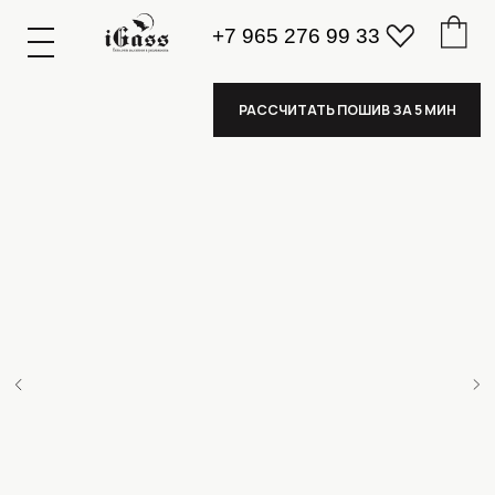
+7 965 276 99 33
К
А
А
З
К
А
А
З
РАССЧИТАТЬ ПОШИВ ЗА 5 МИН