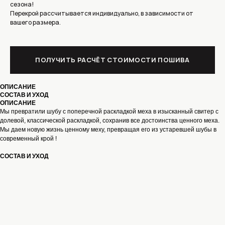
сезона!
Перекрой рассчитывается индивидуально, в зависимости от
вашего размера.
ПОЛУЧИТЬ РАСЧЁТ СТОИМОСТИ ПОШИВА
ОПИСАНИЕ
СОСТАВ И УХОД
КОНТАКТЫ
ОПИСАНИЕ
Мы превратили шубу с поперечной раскладкой меха в изысканный свитер с
долевой, классической раскладкой, сохранив все достоинства ценного меха.
Мы даем новую жизнь ценному меху, превращая его из устаревшей шубы в
МОСКВА, УЛИЦА ЗЕМЛЯНОЙ ВАЛ,
ПОЛУЧИТЬ СТОИМОСТЬ
21/2С1 М.КУРСКАЯ,
современный крой !
ПОШИВА
М.ЧКАЛОВСКАЯ
ТЕЛЕФОН : +7 965 276 99 33
СОСТАВ И УХОД
КАТАЛОГ
MAX
СЕРВИС
МАНИШКИ/ШАРФЫ
ТЕЛЕГРАМ
ПЕРЕКРОЙ ДО/ПОСЛЕ
ПОШИВ ШУБ ОПТОМ