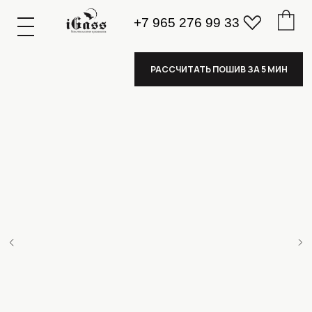
+7 965 276 99 33
К
А
А
З
К
А
А
З
РАССЧИТАТЬ ПОШИВ ЗА 5 МИН