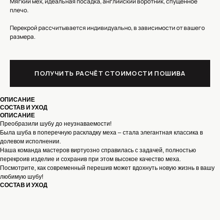
Мягкий мех, идеальная посадка, английский воротник, спущенное
плечо.
Перекрой рассчитывается индивидуально, в зависимости от вашего
размера.
ПОЛУЧИТЬ РАСЧЁТ СТОИМОСТИ ПОШИВА
ОПИСАНИЕ
СОСТАВ И УХОД
ОПИСАНИЕ
КОНТАКТЫ
Преобразили шубу до неузнаваемости!
Была шуба в поперечную раскладку меха – стала элегантная классика в
долевом исполнении.
Наша команда мастеров виртуозно справилась с задачей, полностью
МОСКВА, УЛИЦА ЗЕМЛЯНОЙ ВАЛ,
ПОЛУЧИТЬ СТОИМОСТЬ
перекроив изделие и сохранив при этом высокое качество меха.
21/2С1 М.КУРСКАЯ,
ПОШИВА
Посмотрите, как современный перешив может вдохнуть новую жизнь в вашу
М.ЧКАЛОВСКАЯ
ТЕЛЕФОН : +7 965 276 99 33
любимую шубу!
СОСТАВ И УХОД
КАТАЛОГ
MAX
СЕРВИС
МАНИШКИ/ШАРФЫ