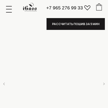
+7 965 276 99 33
К
А
А
З
К
А
А
З
РАССЧИТАТЬ ПОШИВ ЗА 5 МИН