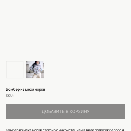
Бомбер из меха норки
SKU:
ДОБАВИТЬ В КОРЗИНУ
Бомбер из меха норки сапфир с инкрустацией в виде полосок белого и