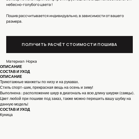
небесно-голубого цвета !
Пошив рассчитывается индивидуально, в зависимости от вашего
размера.
ПОЛУЧИТЬ РАСЧЁТ СТОИМОСТИ ПОШИВА
Материал: Норка
ОПИСАНИЕ
СОСТАВ И УХОД
КОНТАКТЫ
ОПИСАНИЕ
Трикотажные манжеты по низу и на рукавах.
Стиль спорт-шик, прекрасная вещь на осень и зиму!
Выполнена : расположение шкур в диагональ на всю длину шкурки (самцы).
МОСКВА, УЛИЦА ЗЕМЛЯНОЙ ВАЛ,
Цвет любой при пошиве под заказ, также можно перешить вашу шубку на
ПОЛУЧИТЬ СТОИМОСТЬ
21/2С1 М.КУРСКАЯ,
ПОШИВА
данную модель!
М.ЧКАЛОВСКАЯ
ТЕЛЕФОН : +7 965 276 99 33
СОСТАВ И УХОД
Куница
КАТАЛОГ
MAX
СЕРВИС
МАНИШКИ/ШАРФЫ
ТЕЛЕГРАМ