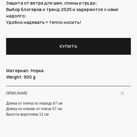
Защита от ветра для шеи, спины и груди;
Выбор блогеров и тренд 2025 и задержится с нами
надолго;
Удобно надевать + тепло носить!
КУПИТЬ
Материал: Норка
Weight: 900 g
КОНТАКТЫ
ОПИСАНИЕ
МОСКВА, УЛИЦА ЗЕМЛЯНОЙ ВАЛ,
ПОЛУЧИТЬ СТОИМОСТЬ
Длина от плеча по переду 67 см
21/2С1 М.КУРСКАЯ,
ПОШИВА
М.ЧКАЛОВСКАЯ
Длина по спинке от плеча 57 см
ТЕЛЕФОН : +7 965 276 99 33
Высота воротника 12 см
КАТАЛОГ
MAX
СЕРВИС
МАНИШКИ/ШАРФЫ