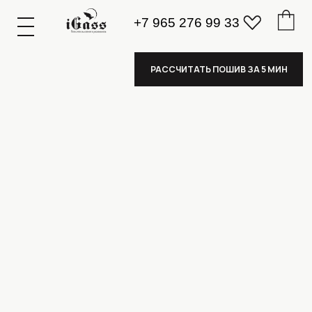
+7 965 276 99 33
К
А
А
З
К
А
А
З
РАССЧИТАТЬ ПОШИВ ЗА 5 МИН